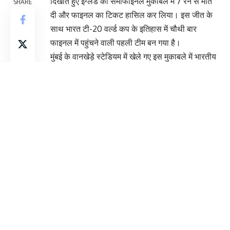
दिखाते हुए इंग्लैंड को सेमीफाइनल मुकाबले में 7 रन से मात
SHARE
दी और फाइनल का टिकट हासिल कर लिया। इस जीत के
साथ भारत टी-20 वर्ल्ड कप के इतिहास में चौथी बार
फाइनल में पहुंचने वाली पहली टीम बन गया है।
मुंबई के वानखेड़े स्टेडियम में खेले गए इस मुकाबले में भारतीय
खिलाड़ियों ने दबाव में बेहतरीन प्रदर्शन किया। बल्लेबाजों ने
टीम को मजबूत स्कोर तक पहुंचाया, जबकि गेंदबाजों ने
आखिरी ओवरों में शानदार गेंदबाजी कर इंग्लैंड को जीत से दूर
रखा।
भारत की यह उपलब्धि क्रिकेट इतिहास में एक महत्वपूर्ण
रिकॉर्ड के रूप में दर्ज हो गई है। इससे पहले टीम इंडिया
2007, 2014 और 2024 में भी टी-20 विश्व कप के
फाइनल तक पहुंच चुकी है। अब क्रिकेट प्रेमियों की नजरें
आगामी फाइनल मुकाबले पर टिकी हुई हैं।
You Might Also Like