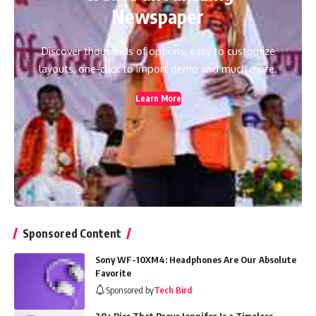
Newspaper
Discover thousands of options, easy to customize
layouts, one-click to import demo and much more.
Learn More
Sponsored Content
Sony WF-10XM4: Headphones Are Our Absolute
Favorite
Sponsored by
Tech Bird