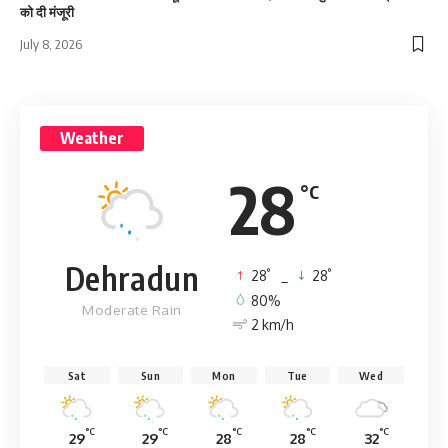
को दी मंजूरी
July 8, 2026
Weather
28
°C
Dehradun
°
°
28
_
28
80%
Moderate Rain
2 km/h
Sat
Sun
Mon
Tue
Wed
°C
°C
°C
°C
°C
29
29
28
28
32