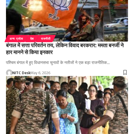
अन्य प्रदेश
देश
राजनीती
बंगाल में सत्ता परिवर्तन तय, लेकिन विवाद बरकरार: ममता बनर्जी ने
हार मानने से किया इनकार
पश्चिम बंगाल में हुए विधानसभा चुनावों के नतीजों ने एक बड़ा राजनीतिक…
NITC Desk
May 6, 2026