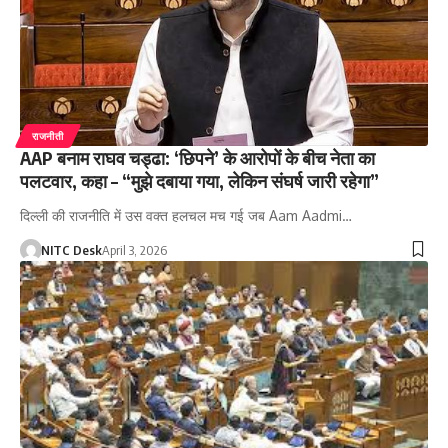
राजनीती
AAP बनाम राघव चड्ढा: ‘छिपने’ के आरोपों के बीच नेता का
पलटवार, कहा – “मुझे दबाया गया, लेकिन संघर्ष जारी रहेगा”
दिल्ली की राजनीति में उस वक्त हलचल मच गई जब Aam Aadmi…
NITC Desk
April 3, 2026