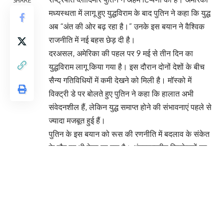
मध्यस्थता में लागू हुए युद्धविराम के बाद पुतिन ने कहा कि युद्ध
अब “अंत की ओर बढ़ रहा है।” उनके इस बयान ने वैश्विक
राजनीति में नई बहस छेड़ दी है।
दरअसल, अमेरिका की पहल पर 9 मई से तीन दिन का
युद्धविराम लागू किया गया है। इस दौरान दोनों देशों के बीच
सैन्य गतिविधियों में कमी देखने को मिली है। मॉस्को में
विक्ट्री डे पर बोलते हुए पुतिन ने कहा कि हालात अभी
संवेदनशील हैं, लेकिन युद्ध समाप्त होने की संभावनाएं पहले से
ज्यादा मजबूत हुई हैं।
पुतिन के इस बयान को रूस की रणनीति में बदलाव के संकेत
के तौर पर भी देखा जा रहा है। अंतरराष्ट्रीय विश्लेषकों का
मानना है कि लगातार आर्थिक दबाव और वैश्विक तनाव के
कारण अब दोनों पक्ष बातचीत के विकल्प तलाश रहे हैं।
दुनिया भर के कई देशों ने इस युद्धविराम का स्वागत किया है
और उम्मीद जताई है कि इससे लाखों प्रभावित लोगों को राहत
मिलेगी।