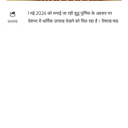
1 मई 2026 को मनाई जा रही बुद्ध पूर्णिमा के अवसर पर
देशभर में धार्मिक उत्साह देखने को मिल रहा है। वैशाख माह
SHARE
की पूर्णिमा तिथि को मनाया जाने वाला यह पर्व बौद्ध धर्म के
सबसे महत्वपूर्ण त्योहारों में से एक माना जाता है।
भगवान गौतम बुद्ध, जिन्हें शांति और ज्ञान का प्रतीक माना
जाता है, उनके जीवन की तीन प्रमुख घटनाएं—जन्म, ज्ञान
प्राप्ति और निर्वाण—इसी दिन हुई थीं। इसलिए इस दिन को
अत्यंत पवित्र और शुभ माना जाता है।
बिहार के बोधगया, उत्तर प्रदेश के सारनाथ और अन्य प्रमुख
बौद्ध स्थलों पर विशेष कार्यक्रम आयोजित किए जा रहे हैं।
देश-विदेश से आए श्रद्धालु यहां ध्यान और पूजा में भाग लेकर
इस दिन को विशेष बना रहे हैं।
You Might Also Like
गंगा दशहरा पर उत्तराखंड में श्रद्धा का महासंगम, घाटों पर