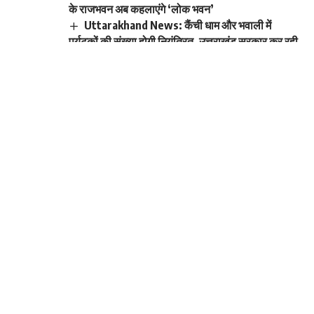
के राजभवन अब कहलाएंगे ‘लोक भवन’
Uttarakhand News: कैंची धाम और भवाली में
पर्यटकों की संख्या होगी नियंत्रित, उत्तराखंड सरकार कर रही
लोड बियरिंग कैपेसिटी का सर्वे…
ऋषिकेश में इतिहास रचा गया: गंगा बैराज पर पहली बार
उतरा सी-प्लेन, चारधाम यात्रा से पहले बढ़ेगी कनेक्टिविटी
डीएम ने नगर निगम व तहसील के अधिकारियों कड़ी
फटकार; विधिवत् नौकरी के होते हुए भी विभाग क्यों तत्पर नही
Sign Up For Daily
Newsletter
Be keep up! Get the latest breaking news
delivered straight to your inbox.
[mc4wp_form]