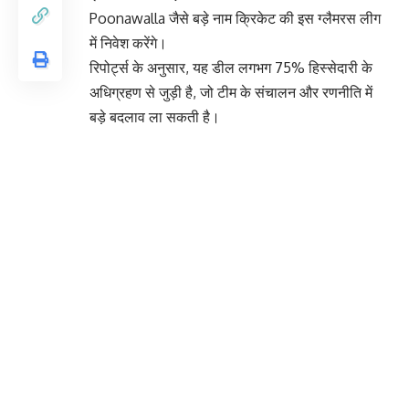
Poonawalla जैसे बड़े नाम क्रिकेट की इस ग्लैमरस लीग
में निवेश करेंगे।
रिपोर्ट्स के अनुसार, यह डील लगभग 75% हिस्सेदारी के
अधिग्रहण से जुड़ी है, जो टीम के संचालन और रणनीति में
बड़े बदलाव ला सकती है।
विशेषज्ञों का मानना है कि इस सौदे से आईपीएल की ब्रांड
वैल्यू और भी बढ़ेगी, और अंतरराष्ट्रीय स्तर पर इसकी पकड़
मजबूत होगी। इसके साथ ही टीम के प्रदर्शन और मार्केटिंग
रणनीतियों में भी बड़े बदलाव देखने को मिल सकते हैं।
हालांकि, डील को अंतिम रूप देने के लिए अभी Board of
Control for Cricket in India और अन्य नियामकों की
मंजूरी बाकी है।
You Might Also Like
शानदार फॉर्म का इनाम: सिकंदर रज़ा ने पछाड़े नबी और
उमरज़ई, बने नंबर 1 ODI ऑलराउंडर