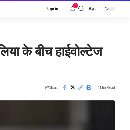
4
Aa
Sign In
Font
Resizer
िया के बीच हाईवोल्टेज
Share
1 Min Read