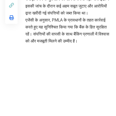
इसकी जांच के दौरान कई अहम सबूत जुटाए और आरोपियों
द्वारा खरीदी गई संपत्तियों को जब्त किया था।
एजेंसी के अनुसार, PMLA के प्रावधानों के तहत कार्रवाई
करते हुए यह सुनिश्चित किया गया कि बैंक के हित सुरक्षित
रहें। संपत्तियों की वापसी के साथ बैंकिंग प्रणाली में विश्वास
को और मजबूती मिलने की उम्मीद है।
You Might Also Like
दिल्ली धमाके के पीछे फरीदाबाद टेरर मॉड्यूल का हाथ?
जांच में फिदायीन हमले के संकेत
कर्तव्य पथ पर महाराष्ट्र का जलवा, गणतंत्र दिवस
2026 में नौसेना ने जीता सर्वश्रेष्ठ मार्चिंग दस्ते का सम्मान
सुप्रीम कोर्ट का होगा विस्तार: लंबित मामलों को कम करने
के लिए जजों की संख्या बढ़ाने का फैसला
अमेरिका में ट्रंप की नई दवा नीति, भारत के जेनेरिक
निर्यात पर मंडराया साया
बंगाल में सत्ता परिवर्तन तय, लेकिन विवाद बरकरार: ममता