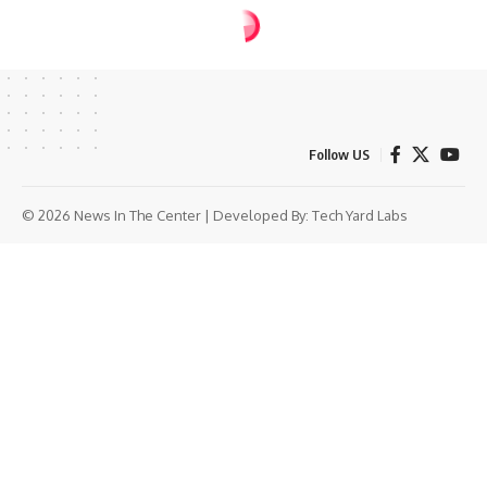
देश
राजनीती
पीएम मोदी का नया दफ्तर
तैयार, ‘सेवा तीर्थ’ में होगा
देश की सत्ता का नया केंद्र
NITC Desk
Share
1 Min Read
Last updated:
January 13, 2026
12:45 pm