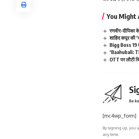
You Might 
रणवीर-दीपिका के 
शाहिद कपूर की ‘
Bigg Boss 19 मे
‘Baahubali: Th
OTT पर लौटी थ्
Si
Be ke
[mc4wp_form]
By signing up, you 
any time.