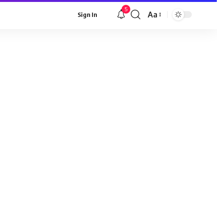
5
Aa
Sign In
Font
Resizer