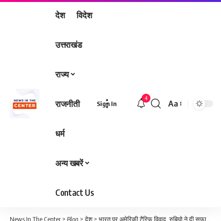
देश
विदेश
उत्तराखंड
राज्य
4
राजनीती
Aa
Sign In
Font
Resizer
धर्म
अन्य खबरें
Contact Us
News In The Center
>
Blog
>
देश
>
भारत पर अमेरिकी टैरिफ विवाद, रुबियो ने दी सफाई: ‘रूस से तेल खरीद पर लिया गया कदम’