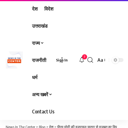
देश
विदेश
उत्तराखंड
राज्य
7
राजनीती
Aa
Sign In
Font
Resizer
धर्म
अन्य खबरें
Contact Us
News In The Center
>
Blog
>
देश
>
पीएम मोदी की इज़राइल यात्रा से मजबूत हुए द्विपक्षीय रिश्ते, संसद में संबोधन और सर्वोच्च सम्मान से बढ़ी रणनीतिक साझेदारी