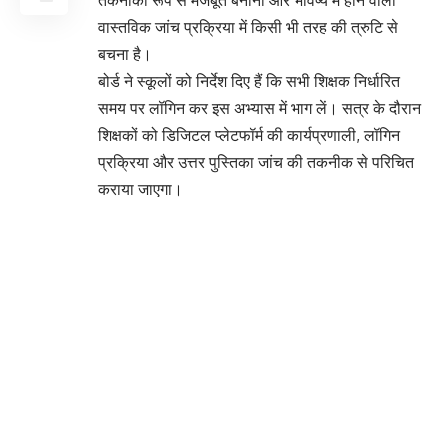
वास्तविक जांच प्रक्रिया में किसी भी तरह की त्रुटि से
बचना है।
बोर्ड ने स्कूलों को निर्देश दिए हैं कि सभी शिक्षक निर्धारित
समय पर लॉगिन कर इस अभ्यास में भाग लें। सत्र के दौरान
शिक्षकों को डिजिटल प्लेटफॉर्म की कार्यप्रणाली, लॉगिन
प्रक्रिया और उत्तर पुस्तिका जांच की तकनीक से परिचित
कराया जाएगा।
शिक्षा विशेषज्ञों का मानना है कि यह कदम परीक्षा प्रणाली में
पारदर्शिता और विश्वसनीयता बढ़ाने के साथ-साथ परिणाम
प्रक्रिया को तेज बनाने में भी मदद करेगा।
You Might Also Like
मोदी सरकार का बड़ा कदम: नवाचार को नई उड़ान देने के
लिए ₹1 लाख करोड़ का RDI फंड लॉन्च
जनगणना 2027: तैयार रखें घर और परिवार की
जानकारी, सरकार ने बताए 33 सवाल