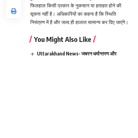
फिलहाल किसी प्रकार के नुकसान या हताहत होने की
सूचना नहीं है। अधिकारियों का कहना है कि स्थिति
नियंत्रण में है और जल्द ही हालात सामान्य कर दिए जाएंगे।
You Might Also Like
Uttarakhand News- जबरन धर्मान्तरण और
डेमोग्राफिक बदलाव पर सख्ती को लेकर सीएम धामी की
अपील: जनता जागरूक बने और….
Uttarakhand News- उत्तराखंड में भारी बारिश: 13
जिलों में मौसम विभाग ने दी भारी बारिश की चेतावनी, रेड अलर्ट
जारी….
नैनीताल में राष्ट्रपति मुर्मू ने मां नयना देवी के दरबार में टेका
माथा, मांगा देशवासियों का कल्याण
शौर्य दिवस की तैयारियों को लेकर सिटी मजिस्ट्रेट ने की
समीक्षा बैठक, दिए आवश्यक दिशा-निर्देश
देहरादून और ऊधम सिंह नगर में चढ़ा पारा, भीषण गर्मी से
लोग बेहाल