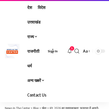
देश
विदेश
उत्तराखंड
राज्य
5
राजनीती
Aa
Sign In
Font
Resizer
धर्म
अन्य खबरें
Contact Us
News In The Center
>
Blog
>
खेल
>
IPL 2026 का महामुकाबला: फाइनल में आमने-सामने RCB और गुजरात टाइटंस, अहमदाबाद बना क्रिकेट का केंद्र