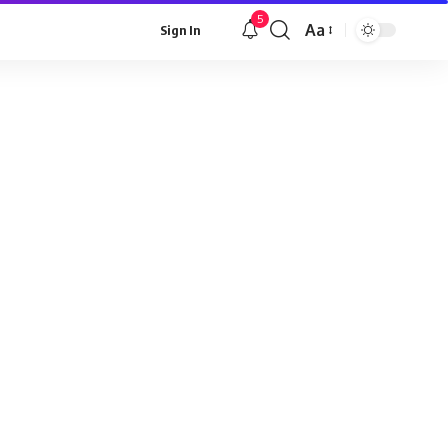
5
Aa
Sign In
Font
Resizer