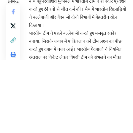
बीच बहुप्रतीक्षित मुकाबले में भारतीय टीम ने शानदार प्रदर्शन
SHARE
करते हुए 61 रनों से जीत दर्ज की। मैच में भारतीय खिलाड़ियों
ने बल्लेबाजी और गेंदबाजी दोनों विभागों में बेहतरीन खेल
दिखाया।
भारतीय टीम ने पहले बल्लेबाजी करते हुए मजबूत स्कोर
बनाया, जिसके जवाब में पाकिस्तान की टीम लक्ष्य का पीछा
करते हुए दबाव में नजर आई। भारतीय गेंदबाजों ने नियमित
अंतराल पर विकेट लेकर विपक्षी टीम को संभलने का मौका
नहीं दिया।
इस जीत को भारतीय टीम के लिए महत्वपूर्ण माना जा रहा है,
क्योंकि इससे टीम का मनोबल बढ़ेगा और आगामी मैचों के लिए
आत्मविश्वास मजबूत होगा।
You Might Also Like
India vs UAE Asia Cup 2025: 27 गेंदों में चेज़ पूरा
कर भारत ने दर्ज की अपनी सबसे बड़ी जीतों में से एक
भारत ने जीता SAFF महिला चैंपियनशिप 2026 का