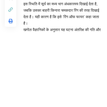
इस स्थिति में सूर्य का मध्य भाग अंधकारमय दिखाई देता है,
जबकि उसका बाहरी किनारा चमकदार रिंग की तरह दिखाई
देता है। यही कारण है कि इसे ‘रिंग ऑफ फायर’ कहा जाता
है।
खगोल वैज्ञानिकों के अनुसार यह घटना अंतरिक्ष की गति और
ग्रहों की स्थिति को समझने के लिए महत्वपूर्ण अवसर प्रदान
करती है। इस दौरान वैज्ञानिक अवलोकन के जरिए सौर
गतिविधियों का अध्ययन भी करते हैं।
यह ग्रहण वर्ष की महत्वपूर्ण खगोलीय घटनाओं में शामिल माना
जा रहा है।
You Might Also Like
गंगा दशहरा पर उत्तराखंड में श्रद्धा का महासंगम, घाटों पर
उमड़ी लाखों भक्तों की भीड़
सोमनाथ स्वाभिमान पर्व में पीएम मोदी की ऐतिहासिक
सहभागिता, शौर्य यात्रा से दिया राष्ट्रगौरव का संदेश