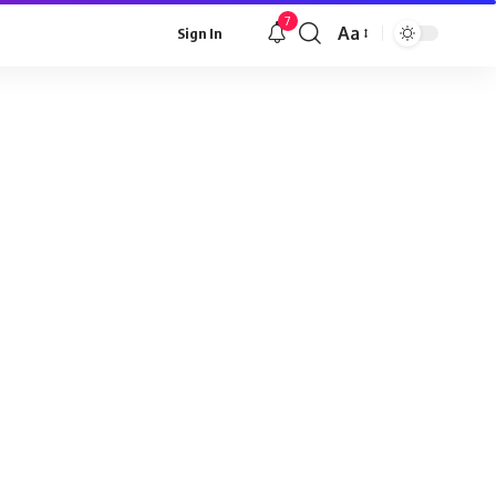
7
Aa
Sign In
Font
Resizer