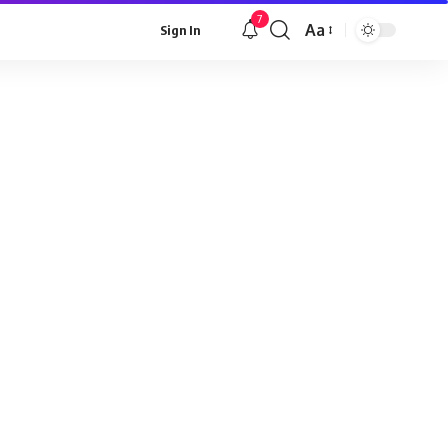
7
Aa
Sign In
Font
Resizer