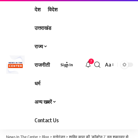
देश
विदेश
उत्तराखंड
राज्य
7
राजनीती
Aa
Sign In
Font
Resizer
धर्म
अन्य खबरें
Contact Us
News In The Center
>
Blog
>
मनोरंजन
>
शाहिद कपूर की ‘कॉक्टेल 2’ इस शुक्रवार होगी रिलीज, बॉक्स ऑफिस पर मचेगा रोमांस और कॉमेडी का धमाल