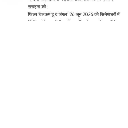
सराहना की।
फिल्म ‘वेलकम टू द जंगल’ 26 जून 2026 को सिनेमाघरों में
रिलीज होने जा रही है। ट्रेलर लॉन्च के बाद सोशल मीडिया
पर भी फिल्म को लेकर चर्चा तेज हो गई है। फिल्म निर्माता
और कलाकारों को उम्मीद है कि यह फिल्म बॉक्स ऑफिस पर
बड़ी सफलता हासिल करेगी।
You Might Also Like
सेलेब्स पर चढ़ा बैसाखी का रंग: Diljit Dosanjh और
Vicky Kaushal के वीडियो ने जीता फैंस का दिल
अलविदा आशा ताई: Asha Bhosle का निधन, अंतिम
दर्शन जारी, आज शाम 4 बजे शिवाजी पार्क में अंतिम संस्कार
‘बीफ-परोठा’ को लेकर सोशल मीडिया पर छिड़ी बहस,
फिल्म के ट्रेलर के एक सीन पर मलयाली समुदाय की कड़ी
प्रतिक्रिया
मुंबई का पॉपुलर रेस्टोरेंट ‘Bastian Bandra’ बंद,
शिल्पा शेट्टी ने दी जानकारी