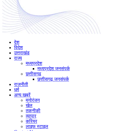
देश
विदेश
उत्तराखंड
राज्य
मध्यप्रदेश
मध्यप्रदेश जनसंपर्क
छत्तीसगढ़
छत्तीसगढ़ जनसंपर्क
राजनीती
धर्म
अन्य खबरें
मनोरंजन
खेल
तकनीकी
व्यापार
करियर
लाइफ स्टाइल