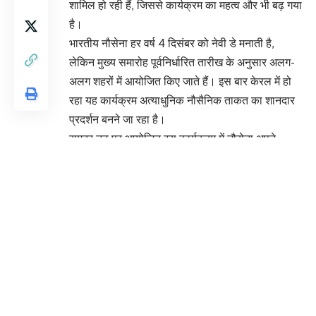
शामिल हो रही हैं, जिससे कार्यक्रम का महत्व और भी बढ़ गया
है।
भारतीय नौसेना हर वर्ष 4 दिसंबर को नेवी डे मनाती है,
लेकिन मुख्य समारोह पूर्वनिर्धारित तारीख के अनुसार अलग-
अलग शहरों में आयोजित किए जाते हैं। इस बार केरल में हो
रहा यह कार्यक्रम अत्याधुनिक नौसैनिक ताकत का शानदार
प्रदर्शन बनने जा रहा है।
समुद्र तट पर आयोजित इस कार्यक्रम में नौसेना अपने
युद्धपोतों, विमानन इकाइयों, मरीन कमांडो, मिसाइल सिस्टम
और समुद्री परिचालन क्षमता का लाइव प्रदर्शन कर रही है।
इसमें नौसेना के कई शीर्ष अधिकारी और सैकड़ों नौसैनिक
शामिल होंगे।
पूरे आयोजन का सबसे खास आकर्षण है —
INS विक्रांत
,
जो भारत की रक्षा क्षमता में मील का पत्थर साबित हुआ है।
इस स्वदेशी विमानवाहक पोत पर आज विशेष डेमो, फ्लाई-
पास्ट और संचालन गतिविधियाँ होंगी। हजारों लोगों की नजरें
इसी शक्तिशाली जहाज़ पर टिकी रहेंगी, जो नौसेना के