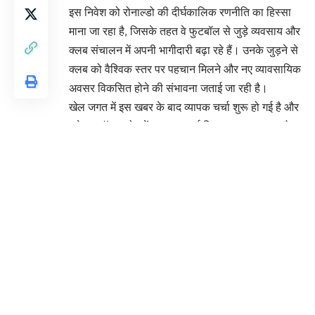
इस निवेश को रोनाल्डो की दीर्घकालिक रणनीति का हिस्सा
माना जा रहा है, जिसके तहत वे फुटबॉल से जुड़े व्यवसाय और
क्लब संचालन में अपनी भागीदारी बढ़ा रहे हैं। उनके जुड़ने से
क्लब को वैश्विक स्तर पर पहचान मिलने और नए व्यावसायिक
अवसर विकसित होने की संभावना जताई जा रही है।
खेल जगत में इस खबर के बाद व्यापक चर्चा शुरू हो गई है और
इसे फुटबॉल उद्योग में एक महत्वपूर्ण विकास माना जा रहा है।
You Might Also Like
मुंबई बनाम उत्तराखंड मैच में रोहित शर्मा की ओपनिंग,
विजय हजारे ट्रॉफी में दिखा बड़ा नाम
India-Russia Defence Pact: लॉजिस्टिक सपोर्ट
समझौता हुआ लागू, सैन्य ठिकानों और पोर्ट्स की साझा पहुंच से
बढ़ेगी ऑपरेशनल ताकत
Trump-Iran तनाव बढ़ा, अमेरिकी राष्ट्रपति ने दी नई
सैन्य चेतावनी
लिपुलेख दर्रे पर फिर बढ़ा तनाव: कैलाश मानसरोवर यात्रा