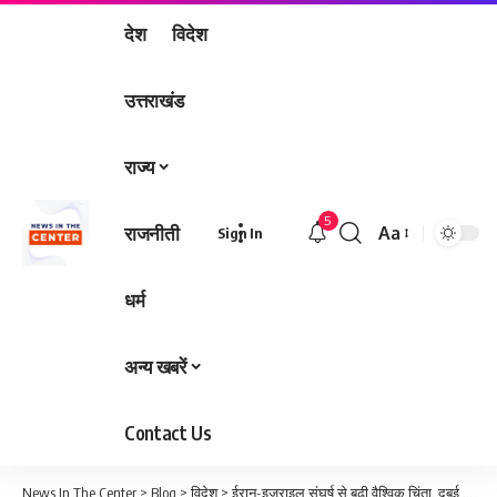
देश
विदेश
उत्तराखंड
राज्य
5
राजनीती
Aa
Sign In
Font
Resizer
धर्म
अन्य खबरें
Contact Us
News In The Center
>
Blog
>
विदेश
>
ईरान-इजराइल संघर्ष से बढ़ी वैश्विक चिंता, दुबई एयरपोर्ट पर ड्रोन खतरा, अंतरराष्ट्रीय उड़ानों पर बड़ा असर