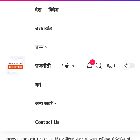
देश
विदेश
उत्तराखंड
राज्य
5
राजनीती
Aa
Sign In
Font
Resizer
धर्म
अन्य खबरें
Contact Us
News In The Center
>
Blog
>
विदेश
>
वैश्विक संकट का असर: श्रीलंका में पेट्रोल-डीजल महंगा, भारत में ईंधन कीमतों और निर्माण लागत में बढ़ोतरी की आशंका