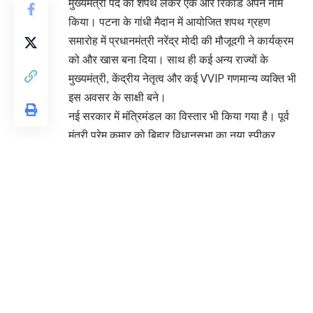
मुख्यमंत्री पद की शपथ लेकर एक और रिकॉर्ड अपने नाम
किया। पटना के गांधी मैदान में आयोजित शपथ ग्रहण
समारोह में प्रधानमंत्री नरेंद्र मोदी की मौजूदगी ने कार्यक्रम
को और खास बना दिया। साथ ही कई अन्य राज्यों के
मुख्यमंत्री, केंद्रीय नेतृत्व और कई VVIP गणमान्य व्यक्ति भी
इस अवसर के साक्षी बने।
नई सरकार में मंत्रिमंडल का विस्तार भी किया गया है। पूर्व
मंत्री प्रेम कुमार को बिहार विधानसभा का नया स्पीकर
बनाया जाएगा। वहीं युवा नेता
श्रेयसी सिंह सहित 11 नए
चेहरों
को मंत्री बनाया गया है, जिनसे सरकार को नई ऊर्जा
मिलने की उम्मीद है।
You Might Also Like
जहरीली हवा से जूझ रहा मुंबई; वायु गुणवत्ता गिरने पर
GRAP-4 की पाबंदियां लागू
जेवर एयरपोर्ट का उद्घाटन: उत्तर प्रदेश और एनसीआर
के विकास में मील का पत्थर