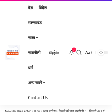
देश
विदेश
उत्तराखंड
राज्य
7
राजनीती
Aa
Sign In
Font
Resizer
धर्म
अन्य खबरें
Contact Us
News In The Center
>
Blog
>
अन्य प्रदेश
>
दिल्ली की हवा ज़हरीली: 10 दिन से AQI गंभीर, कई क्षेत्रों में प्रदूषण 400–435 के पार