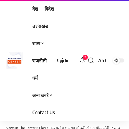
देश
विदेश
उत्तराखंड
राज्य
7
राजनीती
Aa
Sign In
Font
Resizer
धर्म
अन्य खबरें
Contact Us
News In The Center
>
Blog
>
अन्य प्रदेश
>
असम को बड़ी सौगात: पीएम मोदी 17 जनवरी को करेंगे दौरा, काजीरंगा एलिवेटेड कॉरिडोर और अमृत भारत एक्सप्रेस ट्रेनों का करेंगे शुभारंभ