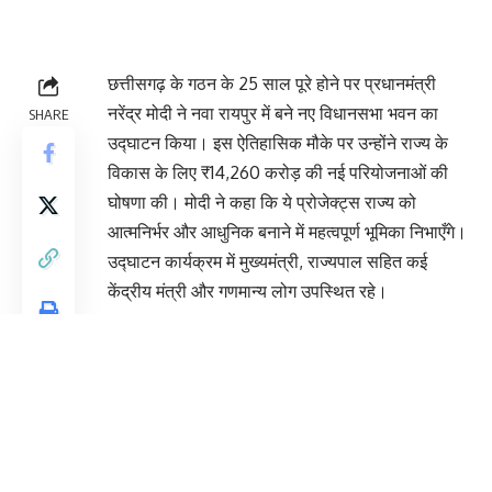
छत्तीसगढ़ के गठन के 25 साल पूरे होने पर प्रधानमंत्री
नरेंद्र मोदी ने नवा रायपुर में बने नए विधानसभा भवन का
SHARE
उद्घाटन किया। इस ऐतिहासिक मौके पर उन्होंने राज्य के
विकास के लिए ₹14,260 करोड़ की नई परियोजनाओं की
घोषणा की। मोदी ने कहा कि ये प्रोजेक्ट्स राज्य को
आत्मनिर्भर और आधुनिक बनाने में महत्वपूर्ण भूमिका निभाएँगे।
उद्घाटन कार्यक्रम में मुख्यमंत्री, राज्यपाल सहित कई
केंद्रीय मंत्री और गणमान्य लोग उपस्थित रहे।
You Might Also Like
‘Breakthroughs and Breakdowns’ थीम के
साथ शुरू हुआ इंडिया टुडे कॉन्क्लेव 2026, नई दिल्ली में जुटे
वैश्विक नेता और विशेषज्ञ
करनूल बस ट्रैजेडी: बाइक के फ्यूल टैंक से भड़की आग,