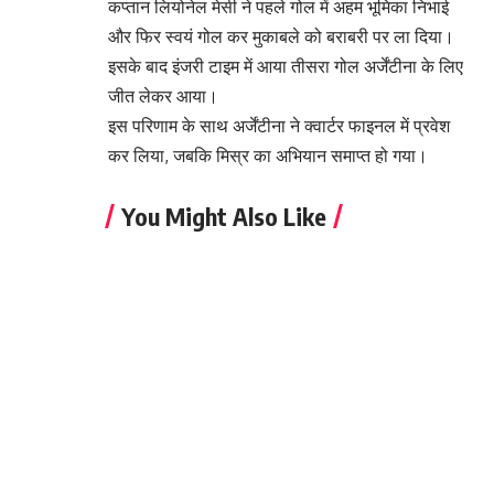
कप्तान लियोनेल मेसी ने पहले गोल में अहम भूमिका निभाई
और फिर स्वयं गोल कर मुकाबले को बराबरी पर ला दिया।
इसके बाद इंजरी टाइम में आया तीसरा गोल अर्जेंटीना के लिए
जीत लेकर आया।
इस परिणाम के साथ अर्जेंटीना ने क्वार्टर फाइनल में प्रवेश
कर लिया, जबकि मिस्र का अभियान समाप्त हो गया।
You Might Also Like
महिलाओं की शान! वर्ल्ड कप जीत पर बीसीसीआई का बड़ा
तोहफा, भारतीय टीम को ₹51 करोड़ का इनाम
DeepMind CEO ने AI मॉडल्स के लिए नए रेगुलेटर का
दिया सुझाव, सुंदर पिचाई ने किया समर्थन
रूस में क्यों बढ़ रही है पेट्रोल की कमी? रिपोर्ट में भारत से
ईंधन आयात की बात
T20 वर्ल्ड कप में भारत की बड़ी परीक्षा — जिम्बाब्वे के
खिलाफ जीत जरूरी, टीम में बदलाव के संकेत
IND vs PAK Highlights: कुलदीप की स्पिन का जादू