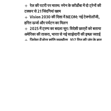
रेल की पटरी पर मातम: स्पेन के कॉर्डोबा में दो ट्रेनों की
टक्कर से 21 जिंदगियां खत्म
Vision 2030 की दिशा में NEOM: नई टेक्नोलॉजी,
हरित ऊर्जा और पर्यटन का मिलन
2025 में ट्रम्प का बदला सुर: विदेशी छात्रों को बताया
अमेरिका की ताकत, भारत से नई साझेदारी की इच्छा जताई
जिनेवा में होगा शांति समझौता, 107 दिन की जंग के बाद
अमेरिका और ईरान में बनी सहमति
48 घंटे का ‘तनाव विराम’: अफगानिस्तान-पाकिस्तान
सीमा पर गोलीबारी थमी, पर आरोप-प्रत्यारोप जारी
Sign Up For Daily
Newsletter
Be keep up! Get the latest breaking news
delivered straight to your inbox.