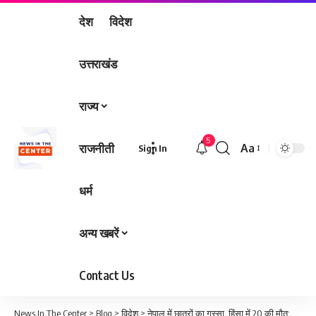
देश
विदेश
उत्तराखंड
राज्य
5
राजनीती
Aa
Sign In
Font
Resizer
धर्म
अन्य खबरें
Contact Us
News In The Center
>
Blog
>
विदेश
>
नेपाल में छात्रों का गुस्सा, हिंसा में 20 की मौत; सरकार ने सोशल मीडिया बैन वापस लिया