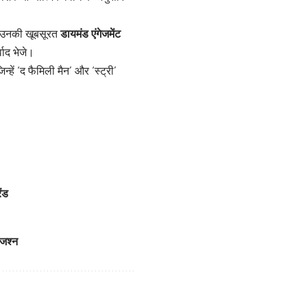
ें उनकी खूबसूरत
डायमंड एंगेजमेंट
वाद भेजे।
हें ‘द फैमिली मैन’ और ‘स्ट्री’
ेंड
 जश्न