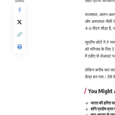
तहत प्राप्त जानकारी
SHARE
दरअसल, अलग-अलग सरक
और अस्पताल जैसी ऊँची
4-6 मीटर चौड़ा है,
सुप्रीम कोर्ट ने 9 नव
को मस्जिद के लिए 5
में एडीए से लेआउट प्
लेकिन करीब चार साल ब
केंद्र बन गया। ऐसे 
You Might 
भारत की हरित यात
शनि प्रदोष व्रत
बाढ़ आपदा से जूझ