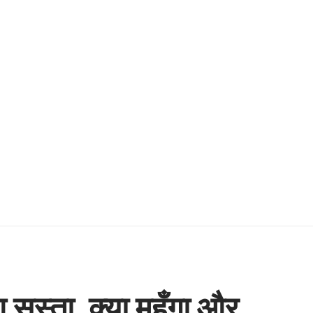
आ सस्ता, क्या महँगा और