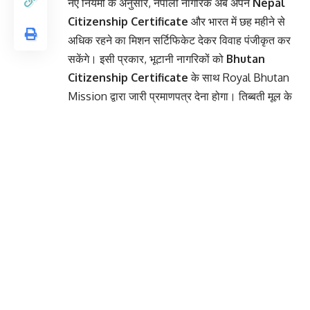
नए नियमों के अनुसार, नेपाली नागरिक अब अपने
Nepal
Citizenship Certificate
और भारत में छह महीने से
अधिक रहने का मिशन सर्टिफिकेट देकर विवाह पंजीकृत कर
सकेंगे। इसी प्रकार, भूटानी नागरिकों को
Bhutan
Citizenship Certificate
के साथ Royal Bhutan
Mission द्वारा जारी प्रमाणपत्र देना होगा। तिब्बती मूल के
नागरिकों के लिए
FRO Registration Certificate
ही पर्याप्त माना जाएगा।
राज्य सरकार का कहना है कि इन बदलावों से उत्तराखंड में
रहने वाले हजारों ऐसे लोग लाभान्वित होंगे जिनकी पारिवारिक
या वैवाहिक पृष्ठभूमि पड़ोसी देशों से जुड़ी है। प्रक्रिया अब
पूरी तरह ऑनलाइन है और नियमों को सरल बनाने से
पंजीकरण में लगने वाला समय भी कम होगा।
You Might Also Like
देहरादून और ऊधम सिंह नगर में चढ़ा पारा, भीषण गर्मी से