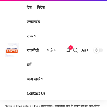
देश
विदेश
उत्तराखंड
राज्य
4
राजनीती
Aa
Sign In
Font
Resizer
धर्म
अन्य खबरें
Contact Us
News In The Center
>
Blog
>
उत्तराखंड
>
मद्महेश्वर धाम के कपाट हुए बंद, चल-विग्रह डोली उखीमठ रवाना; 18 हजार श्रद्धालुओं ने किए दर्शन